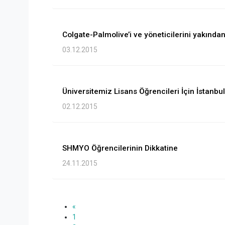
Colgate-Palmolive’i ve yöneticilerini yakında
03.12.2015
Üniversitemiz Lisans Öğrencileri İçin İstanbu
02.12.2015
SHMYO Öğrencilerinin Dikkatine
24.11.2015
«
1