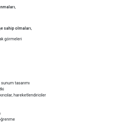
lanmaları
,
ğe sahip olmaları
,
ak görmeleri
a sunum tasarımı
tki
ıcılar, hareketlendiriciler
a
 öğrenme