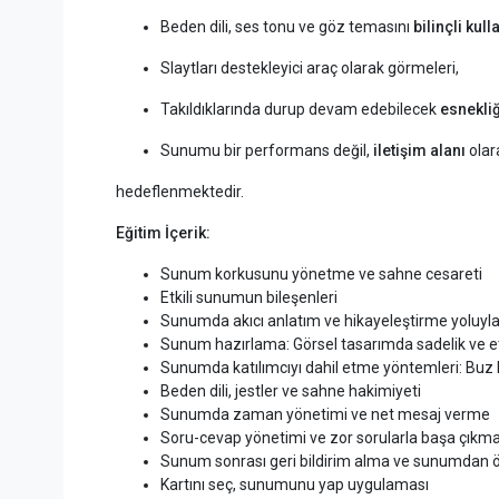
Beden dili, ses tonu ve göz temasını
bilinçli kul
Slaytları destekleyici araç olarak görmeleri,
Takıldıklarında durup devam edebilecek
esnekli
Sunumu bir performans değil,
iletişim alanı
olar
hedeflenmektedir.
Eğitim İçerik:
Sunum korkusunu yönetme ve sahne cesareti
Etkili sunumun bileşenleri
Sunumda akıcı anlatım ve hikayeleştirme yoluyl
Sunum hazırlama: Görsel tasarımda sadelik ve e
Sunumda katılımcıyı dahil etme yöntemleri: Buz kır
Beden dili, jestler ve sahne hakimiyeti
Sunumda zaman yönetimi ve net mesaj verme
Soru-cevap yönetimi ve zor sorularla başa çıkm
Sunum sonrası geri bildirim alma ve sunumdan
Kartını seç, sunumunu yap uygulaması