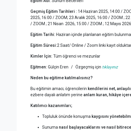
Eğitim Adı:
Sunum Becerileri
Geçmiş Eğitim Tarihleri :
14 Haziran 2025, 14:00 / ZOOM
2025, 16:00 / ZOOM; 23 Aralık 2025, 16:00 / ZOOM ; 22 O
/ ZOOM ; 21 Nisan 2026, 15:00 / ZOOM ; 12 Mayıs 2026
Eğitim Tarihi:
Haziran içinde planlanan eğitim bulunm
Eğitim Süresi:
2 Saat/ Online / Zoom linki kayıt olduktan
Kimler İçin:
Tüm öğrenci ve mezunlar
Eğitmen:
Gülçin Eren / Özgeçmiş için
tıklayınız
Neden bu eğitime katılmalısınız?
Bu eğitimin amacı; öğrencilerin
kendilerini net, anlaşı
ezbere dayalı anlatım yerine
anlam kuran, hikâye içer
Katılımcı kazanımları;
Topluluk önünde konuşma
kaygısını yönetebilm
Sunuma
nasıl başlayacaklarını ve nasıl bitirece