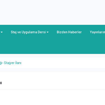
r
Staj ve Uygulama Dersi
Bizden Haberler
Yayınları
i- Stajyer İlanı
ı