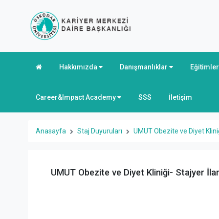
Hakkımızda
Danışmanlıklar
Eğitimle
Career&Impact Academy
SSS
İletişim
Anasayfa
Staj Duyuruları
UMUT Obezite ve Diyet Kliniğ
UMUT Obezite ve Diyet Kliniği- Stajyer İlan