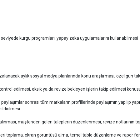
it seviyede kurgu programları, yapay zeka uygulamalarını kullanabilmesi
zırlanacak aylık sosyal medya planlarında konu araştırması, özel gün takib
ontrol edilmesi, eksik ya da revize bekleyen işlerin takip edilmesi konus
paylaşımlar sonrası tüm markaların profillerinde paylaşımın yapılıp yapı
ldirilmesi.
 alınması, müşteriden gelen taleplerin düzenlenmesi, revize notlarının t
veri toplama, ekran görüntüsü alma, temel tablo düzenleme ve rapor for