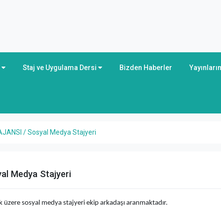
r
Staj ve Uygulama Dersi
Bizden Haberler
Yayınları
ANSI / Sosyal Medya Stajyeri
l Medya Stajyeri
k üzere sosyal medya stajyeri ekip arkadaşı aranmaktadır.