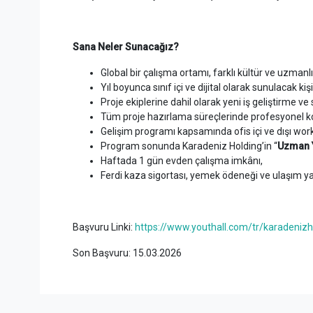
Sana Neler Sunacağız?
Global bir çalışma ortamı, farklı kültür ve uzmanlık
Yıl boyunca sınıf içi ve dijital olarak sunulacak k
Proje ekiplerine dahil olarak yeni iş geliştirme ve
Tüm proje hazırlama süreçlerinde profesyonel k
Gelişim programı kapsamında ofis içi ve dışı works
Program sonunda Karadeniz Holding’in “
Uzman 
Haftada 1 gün evden çalışma imkânı,
Ferdi kaza sigortası, yemek ödeneği ve ulaşım ya
Başvuru Linki:
https://www.youthall.com/tr/karadeniz
Son Başvuru: 15.03.2026