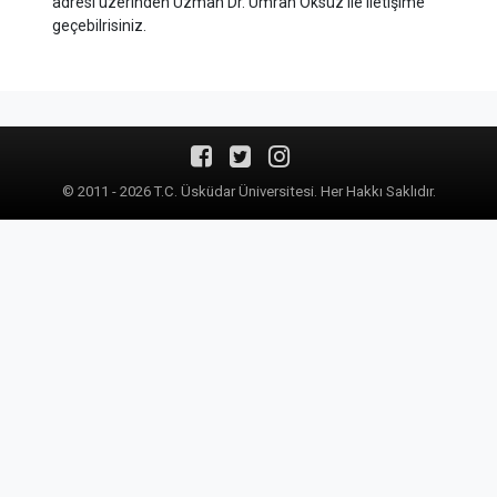
adresi üzerinden Uzman Dr. Ümran Öksüz ile iletişime
geçebilrisiniz.
© 2011 - 2026 T.C. Üsküdar Üniversitesi. Her Hakkı Saklıdır.