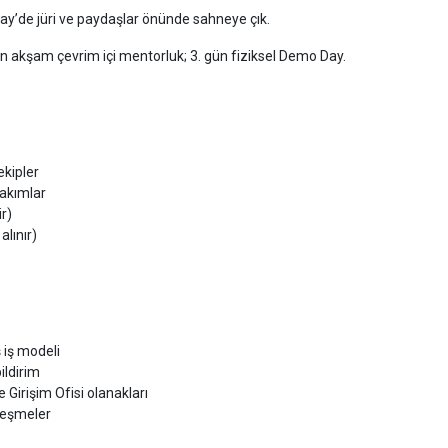
 Day’de jüri ve paydaşlar önünde sahneye çık.
gün akşam çevrim içi mentorluk; 3. gün fiziksel Demo Day.
ekipler
akımlar
r)
lınır)
 iş modeli
ildirim
 Girişim Ofisi olanakları
leşmeler