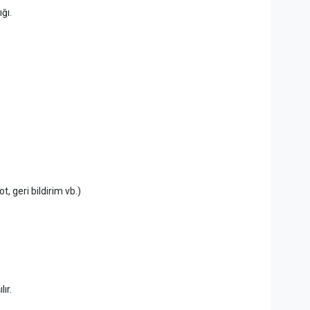
ğı.
t, geri bildirim vb.)
ır.