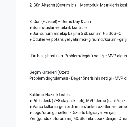
2. Gün Akşamı (Çevrim içi) – Mentorluk: Metriklerin kesk
3. Gün (Fiziksel) – Demo Day & Jüri
● Son rötuşlar ve teknik kontroller
● Jüri sunumları: ekip başına 5 dk sunum + 5 dk S–C
● Ödüller ve potansiyel yatırımcı–girişimci/kurum–giri
Jüri bakış başlıkları: Problem/İçgörü netliği • MVP olg
Seçim Kriterleri (Özet)
Problem doğrulaması • Değer önerisinin netliği • MVP olgunl
Katılımcı Hazırlık Listesi
● Pitch deck (7–8 slayt iskeleti), MVP demo (canlı/ön ka
● Varsa kullanıcı geri bildirimleri/anket özetleri ve teme
● Logo/ürün görselleri • Dizüstü bilgisayar ve şarj
Yer (gündüz oturumları): GOSB Teknopark Girişim Ofisi — 