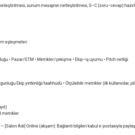
inleştirilmesi, sunum mesajının netleştirilmesi, S–C (soru–cevap) hazırlı
şim eşleşmeleri
unluğu • Pazar/GTM • Metrikler/çekişme • Ekip–iş uyumu • Pitch netliği
uğu Ekip yetkinliği/taahhüdü • Ölçülebilir metrikler (ilk kullanıcılar, pilo
yıt)
l metrikler
[Salon Adı] Online (akşam): Bağlantı bilgileri kabul e-postasıyla paylaşıl