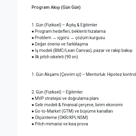
Program Akışı (Gün Gün)
1. Gün (Fiziksel) – Açılış & Eğitimler
● Program hedefleri, beklenti hizalama
● Problem → içgörü → çözüm kurgusu
● Değer önerisi ve farklılaşma
● İş modeli (BMC/Lean Canvas), pazar ve rakip bakışı
● İlk pitch iskeleti (90 sn)
1. Gün Akşamı (Çevrim içi) – Mentorluk: Hipotez kontrolü, 
2. Gün (Fiziksel) – Eğitimler
● MVP stratejisi ve doğrulama planı
● Gelir modeli & finansal çerçeve, birim ekonomi
● Go-to-Market (GTM) ve büyüme kanalları
● Ölçümleme (OKR/KPI, NSM)
● Pitch mimarisi ve kısa prova