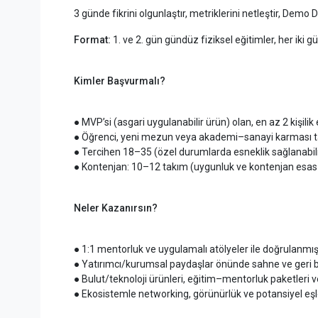
3 günde fikrini olgunlaştır, metriklerini netleştir, Demo
Format:
1. ve 2. gün gündüz fiziksel eğitimler, her iki 
Kimler Başvurmalı?
● MVP’si (asgari uygulanabilir ürün) olan, en az 2 kişilik 
● Öğrenci, yeni mezun veya akademi–sanayi karması t
● Tercihen 18–35 (özel durumlarda esneklik sağlanabili
● Kontenjan: 10–12 takım (uygunluk ve kontenjan esas a
Neler Kazanırsın?
● 1:1 mentorluk ve uygulamalı atölyeler ile doğrulanmış
● Yatırımcı/kurumsal paydaşlar önünde sahne ve geri b
● Bulut/teknoloji ürünleri, eğitim–mentorluk paketleri ve
● Ekosistemle networking, görünürlük ve potansiyel eş