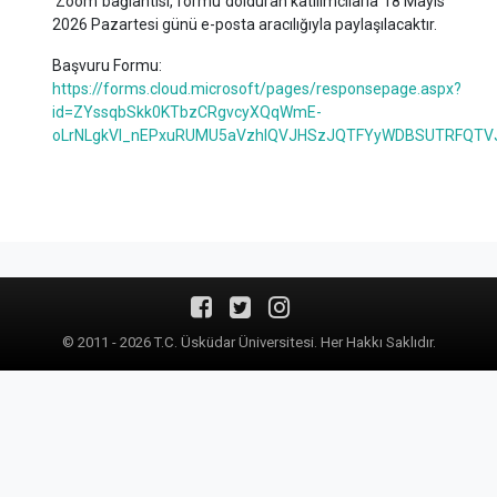
Zoom bağlantısı, formu dolduran katılımcılarla 18 Mayıs
2026 Pazartesi günü e-posta aracılığıyla paylaşılacaktır.
Başvuru Formu:
https://forms.cloud.microsoft/pages/responsepage.aspx?
id=ZYssqbSkk0KTbzCRgvcyXQqWmE-
oLrNLgkVI_nEPxuRUMU5aVzhIQVJHSzJQTFYyWDBSUTRFQTVJQi
© 2011 - 2026 T.C. Üsküdar Üniversitesi. Her Hakkı Saklıdır.