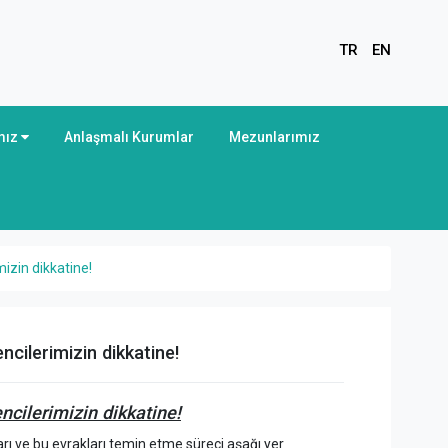
TR
EN
mız
Anlaşmalı Kurumlar
Mezunlarımız
izin dikkatine!
cilerimizin dikkatine!
cilerimizin dikkatine!
ı ve bu evrakları temin etme süreci aşağı yer