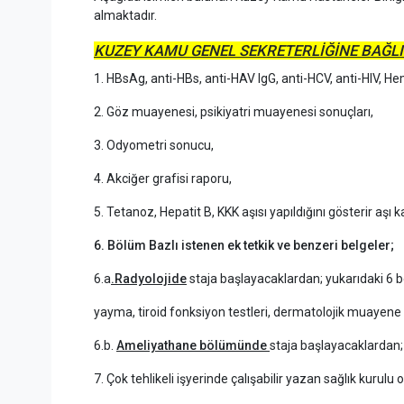
almaktadır.
KUZEY KAMU GENEL SEKRETERLİĞİNE BAĞLI
1. HBsAg, anti-HBs, anti-HAV IgG, anti-HCV, anti-HIV, He
2. Göz muayenesi, psikiyatri muayenesi sonuçları,
3. Odyometri sonucu,
4. Akciğer grafisi raporu,
5. Tetanoz, Hepatit B, KKK aşısı yapıldığını gösterir aşı ka
6. Bölüm Bazlı istenen ek tetkik ve benzeri belgeler;
6.a
.Radyolojide
staja başlayacaklardan; yukarıdaki 6 b
yayma, tiroid fonksiyon testleri, dermatolojik muayene 
6.b.
Ameliyathane bölümünde
staja başlayacaklardan;
7. Çok tehlikeli işyerinde çalışabilir yazan sağlık kurul