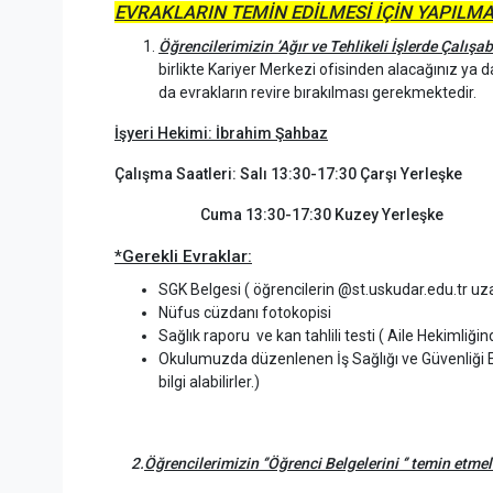
EVRAKLARIN TEMİN EDİLMESİ İÇİN YAPILMA
Öğrencilerimizin
’Ağır ve Tehlikeli İşlerde Çalışa
birlikte Kariyer Merkezi ofisinden alacağınız ya 
da evrakların revire bırakılması gerekmektedir.
İşyeri Hekimi: İbrahim Şahbaz
Çalışma Saatleri: Salı 13:30-17:30 Çarşı Yerleşke
Cuma 13:30-17:30 Kuzey Yerleşke
*Gerekli Evraklar:
SGK Belgesi ( öğrencilerin @st.uskudar.edu.tr uza
Nüfus cüzdanı fotokopisi
Sağlık raporu ve kan tahlili testi ( Aile Hekimliğind
Okulumuzda düzenlenen İş Sağlığı ve Güvenliği Eğ
bilgi alabilirler.)
2.
Öğrencilerimizin ‘
’Öğrenci Belgelerini ‘’ temin etme