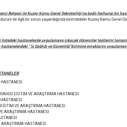
renci Belgesi ile Kuzey Kamu Genel Sekreterliği’ne bağlı herhangi bir has
rum ile ilgili bir sorun yaşandığında birimdekiler Kuzey Kamu Genel Sekrete
 listedeki hastanelerde uygulamaya çıkacak öğrenciler testlerini tamam
 hastanelerdeki ‘
’ İş Sağlığı ve Güvenliği’’birimine
evraklarını uygulama
STANELER
A HASTANESİ
RRAHİSİ EĞİTİM VE ARAŞTIRMA HASTANESİ
 HASTANESİ
I EĞİTİM VE ARAŞTIRMA HASTANESİ
 VE ARAŞTIRMA HASTANESİ
ASTANESİ
E ARAŞTIRMA HASTANESİ