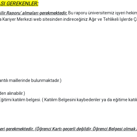
SI GEREKENLER:
bilir Raporu’ almaları gerekmektedir.
Bu raporu üniversitemiz işyeri hekim
da Kariyer Merkezi web sitesinden indireceğiniz Ağır ve Tehlikeli İşlerde 
ntılı maillerinde bulunmaktadır.)
en alınabilir.)
itimi katılım belgesi. ( Katılım Belgesini kaybedenler ya da eğitime katı
leri gerekmektedir. (Öğrenci Kartı geçerli değildir, Öğrenci Belgesi olmak 