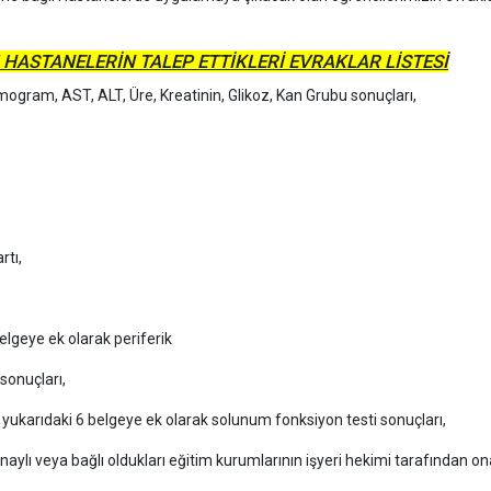
 HASTANELERİN TALEP ETTİKLERİ EVRAKLAR LİSTESİ
mogram, AST, ALT, Üre, Kreatinin, Glikoz, Kan Grubu sonuçları,
rtı,
elgeye ek olarak periferik
sonuçları,
 yukarıdaki 6 belgeye ek olarak solunum fonksiyon testi sonuçları,
u onaylı veya bağlı oldukları eğitim kurumlarının işyeri hekimi tarafından 