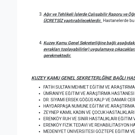
Ağır ve Tehlikeli İşlerde Çalışabilir Raporu ve Öğ
ÜCRETSİZ yaptırabileceklerdir.
Hastanelerde bu du
Kuzey Kamu Genel Sekreterliğine bağlı aşağıdaki
evrakları toplayabilirler) uygulamaya çıkacakları
gerekmektedir.
KUZEY KAMU GENEL SEKRETERLĞİNE BAĞLI HA
FATİH SULTAN MEHMET EĞİTİM VE ARAŞTIRM
ÜMRANİYE EĞİTİM VE ARAŞTIRMA HASTANESİ
DR. SİYAMİ ERSEK GÖĞÜS KALP VE DAMAR CE
HAYDARPAŞA NUMUNE EĞİTİM VE ARAŞTIRMA
ZEYNEP KAMİL KADIN VE ÇOCUK HASTALIKLAR
ERENKÖY RUH VE SİNİR HASTALIKLARI EĞİTİM
ERENKÖY FİZİK TEDAVİ VE REHABİLİTASYON H
MEDENİYET ÜNİVERSİTESİ GÖZTEPE EĞİTİM V