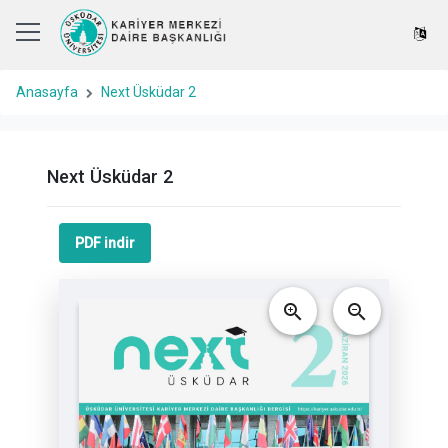
Anasayfa
Next Üsküdar 2
Next Üsküdar 2
PDF indir
zoom_in
zoom_out