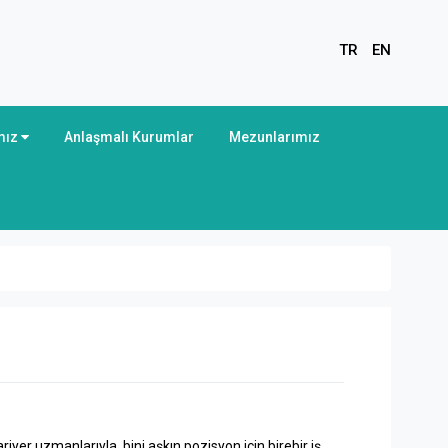
TR
EN
mız
Anlaşmalı Kurumlar
Mezunlarımız
iyer uzmanlarıyla, bini aşkın pozisyon için birebir iş