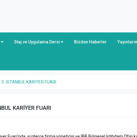
r
Staj ve Uygulama Dersi
Bizden Haberler
Yayınları
 3. İSTANBUL KARİYER FUARI
ANBUL KARİYER FUARI
er Fuarı'nda, yüzlerce firma yöneticisi ve İBB Bölgesel İstihdam Ofisi kar