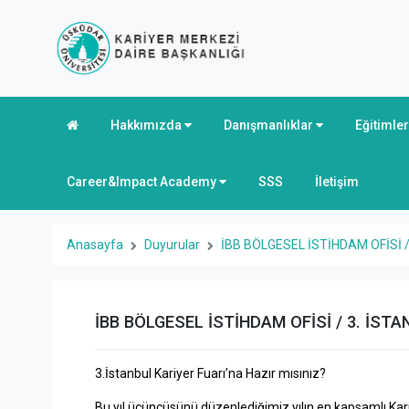
Hakkımızda
Danışmanlıklar
Eğitimle
Career&Impact Academy
SSS
İletişim
Anasayfa
Duyurular
İBB BÖLGESEL İSTİHDAM OFİSİ /
İBB BÖLGESEL İSTİHDAM OFİSİ / 3. İST
3.İstanbul Kariyer Fuarı’na Hazır mısınız?
Bu yıl üçüncüsünü düzenlediğimiz yılın en kapsamlı Kariy