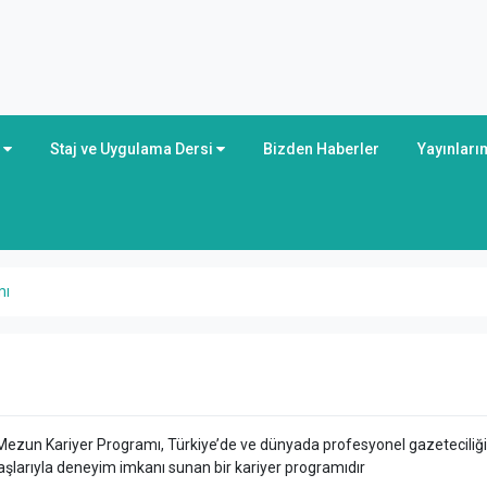
r
Staj ve Uygulama Dersi
Bizden Haberler
Yayınları
mı
ni Mezun Kariyer Programı, Türkiye’de ve dünyada profesyonel gazetecili
larıyla deneyim imkanı sunan bir kariyer programıdır