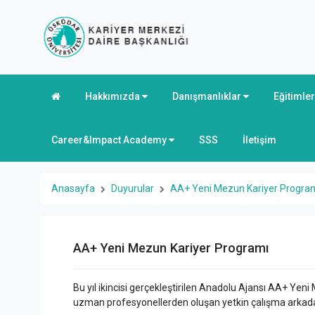
Hakkımızda
Danışmanlıklar
Eğitimle
Career&Impact Academy
SSS
İletişim
Anasayfa
Duyurular
AA+ Yeni Mezun Kariyer Progra
AA+ Yeni Mezun Kariyer Programı
Bu yıl ikincisi gerçekleştirilen Anadolu Ajansı AA+ Ye
uzman profesyonellerden oluşan yetkin çalışma arkadaş