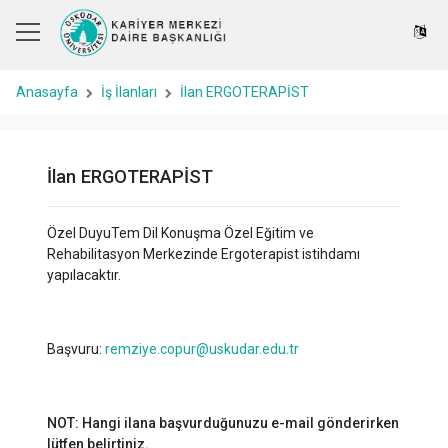
Anasayfa
İş İlanları
İlan ERGOTERAPİST
İlan ERGOTERAPİST
Özel DuyuTem Dil Konuşma Özel Eğitim ve
Rehabilitasyon Merkezinde Ergoterapist istihdamı
yapılacaktır.
Başvuru:
remziye.copur@uskudar.edu.tr
NOT: Hangi ilana başvurduğunuzu e-mail gönderirken
lütfen belirtiniz.