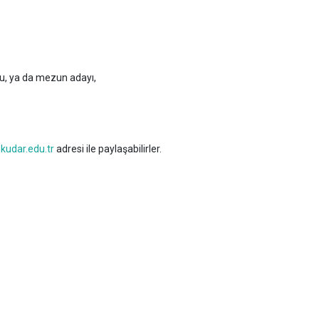
u, ya da mezun adayı,
udar.edu.tr
adresi ile paylaşabilirler.