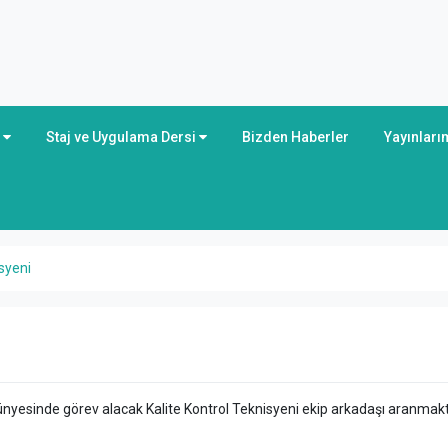
r
Staj ve Uygulama Dersi
Bizden Haberler
Yayınları
syeni
 bünyesinde görev alacak Kalite Kontrol Teknisyeni ekip arkadaşı aranmakt